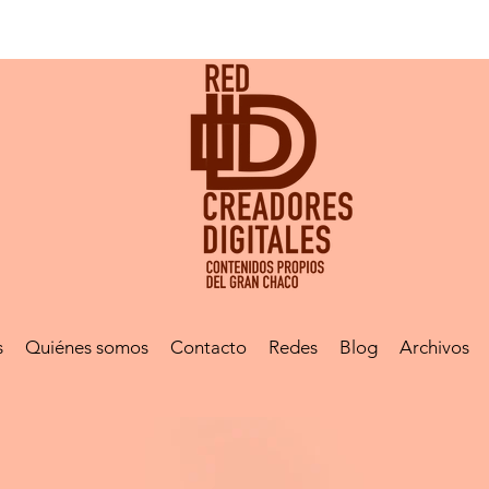
rdina Coronel Pesoa
0
seguidos
s
Quiénes somos
Contacto
Redes
Blog
Archivos