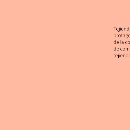
Tejien
protago
de la c
de comu
tejiendo