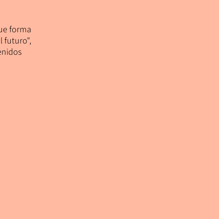
ue forma
 futuro",
enidos