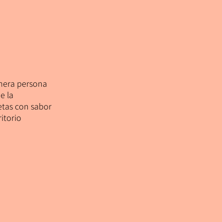
mera persona
e la
etas con sabor
itorio