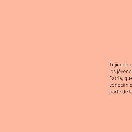
Tejiendo 
los jóven
Patria, qu
conocimie
parte de l