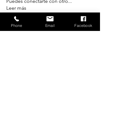
Puedes conectarte con otro
...
Leer más
Phone
Email
Facebook
Miembros
alanlopezcaballero
Seguir
digitalchacored
Seguir
digitalchacored
Ver todos los miembros (2)
digitalchaco.red@gmail.com
©2023 por Red de Creadores de Contenido Digital.